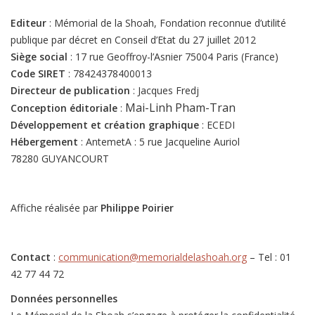
Editeur
: Mémorial de la Shoah, Fondation reconnue d’utilité
publique par décret en Conseil d’Etat du 27 juillet 2012
Siège social
: 17 rue Geoffroy-l’Asnier 75004 Paris (France)
Code SIRET
: 78424378400013
Directeur de publication
: Jacques Fredj
Mai-Linh Pham-Tran
Conception éditoriale
:
Développement et création graphique
: ECEDI
Hébergement
: AntemetA : 5 rue Jacqueline Auriol
78280 GUYANCOURT
Affiche réalisée par
Philippe Poirier
Contact
:
communication@memorialdelashoah.org
– Tel : 01
42 77 44 72
Données personnelles