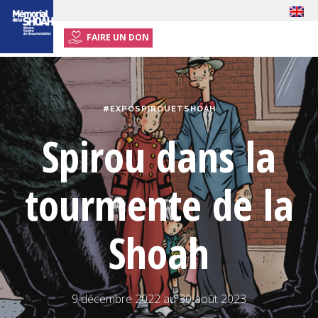
FAIRE UN DON
ACCUEIL
EXPOSITION
#EXPOSPIROUETSHOAH
ÉVÉNEMENTS
Spirou dans la
RESSOURCES
INFOS PRATIQUES
tourmente de la
PRESSE
Shoah
9 décembre 2022 au 30 août 2023